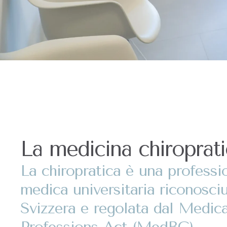
La medicina chiroprat
La chiropratica è una professi
medica universitaria riconosciu
Svizzera e regolata dal Medica
Professions Act (MedBG)