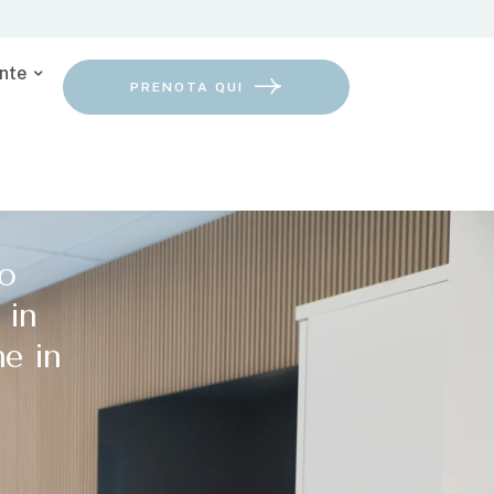
nte
PRENOTA QUI
o
 in
ne in