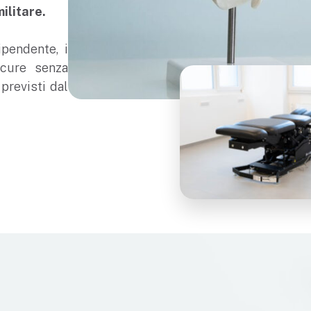
militare.
ipendente, i
 cure senza
previsti dal