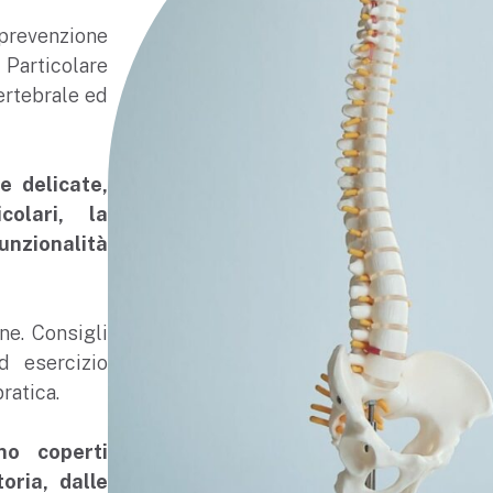
 prevenzione
Particolare
ertebrale ed
e delicate,
colari, la
funzionalità
ne. Consigli
d esercizio
ratica.
ono coperti
oria, dalle