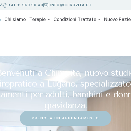
A
+41 91 960 90 40
INFO@CHIROVITA.CH
e
Chi siamo
Terapie
Condizioni Trattate
Nuovo Pazie
Benvenuti a Chirovita, nuovo studi
iropratico a Lugano, specializzato
tamenti per adulti, bambini e don
gravidanza.
PRENOTA UN APPUNTAMENTO