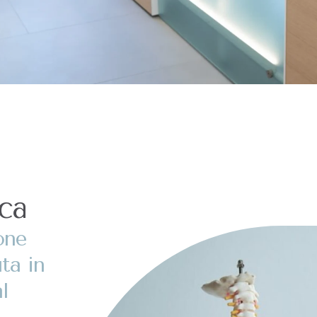
ica
one
ta in
l